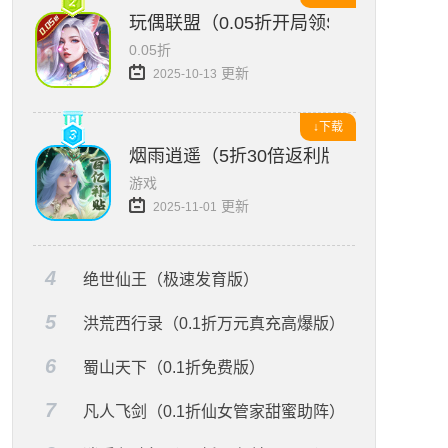
玩偶联盟（0.05折开局领SR侍神）
0.05折
更新
2025-10-13
↓下载
烟雨逍遥（5折30倍返利版）
游戏
更新
2025-11-01
4
绝世仙王（极速发育版）
5
洪荒西行录（0.1折万元真充高爆版）
6
蜀山天下（0.1折免费版）
7
凡人飞剑（0.1折仙女管家甜蜜助阵）