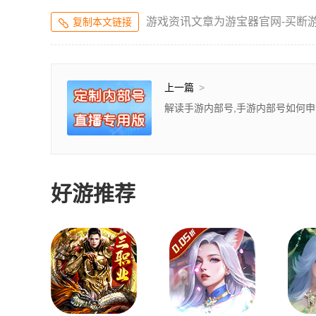
游戏资讯文章为游宝器官网-买断
复制本文链接
上一篇
>
解读手游内部号,手游内部号如何申
好游推荐