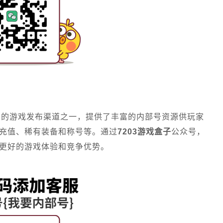
台的游戏发布渠道之一，提供了丰富的内部号资源供玩家
充值、稀有装备和称号等。通过
7203游戏盒子
公众号，
更好的游戏体验和竞争优势。