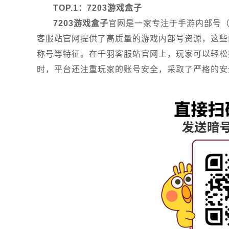
TOP.1：7203游戏盒子
7203游戏盒子
官网是一家专注于手游内部号
客服站
官网提供了高质量的游戏内部号资源，这些
称号等特征。在
千羽客服站
官网上，玩家可以轻松
时，平台还注重玩家的账号安全，采取了严格的安