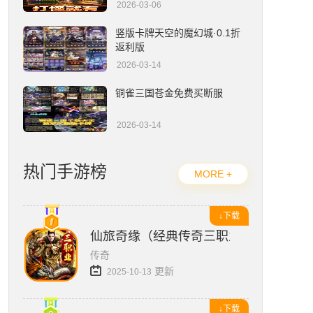
号
2026-03-06
竖版卡牌天空的魔幻城·0.1折
返利版
2026-03-14
铜雀三国苍金免费买断服
2026-03-14
热门手游榜
MORE +
↓下载
仙旅奇缘（经典传奇三职业）
传奇
更新
2025-10-13
↓下载