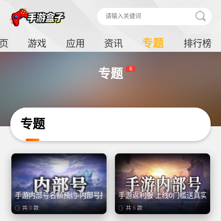
专题
页
游戏
应用
资讯
排行榜
6
专题
专题
手游内部号名额预约-内部号招托
手游返利服 上线0门槛送真实充
共
0
款
共
6
款