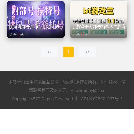
手游内部号推荐：手游无限代金卷、买断游戏
手游盒子内部号特权人气推荐
共
3
款
共
12
款
‹‹
1
››
本站所有应用均来自互联网，版权归原作者所有。如有侵权，敬
请联系我们及时处理。Powered by
k34.cn
Copyright s577 Rights Reserved.
桂ICP备2025071037号-2