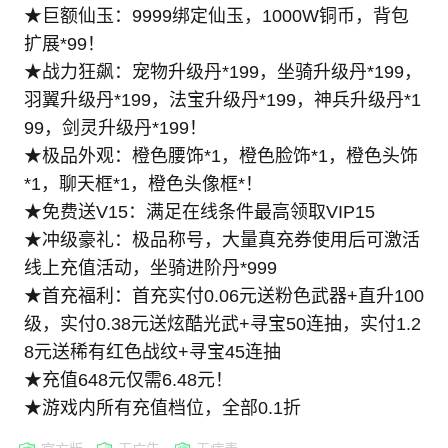
★巨额仙玉：9999绑定仙玉，1000W铜币，背包
扩展*99！
★战力狂飙：宠物升级丹*199，坐骑升级丹*199，
羽翼升级丹*199，法宝升级丹*199，神兵升级丹*1
99，剑灵升级丹*199！
★极品外观：橙色腰饰*1，橙色脸饰*1，橙色头饰
*1，聊天框*1，橙色头像框*！
★免费送V15：满足在线条件最高领取VIP15
★冲级豪礼：极品称号，大量真充券使用后可激活
线上充值活动，坐骑进阶丹*999
★首充福利：首充实付0.06元送粉色武器+直升100
级，实付0.38元送炫酷光武+寻宝50连抽，实付1.2
8元送稀有红色战纹+寻宝45连抽
★充值648元仅需6.48元！
★游戏内所有充值档位，全部0.1折