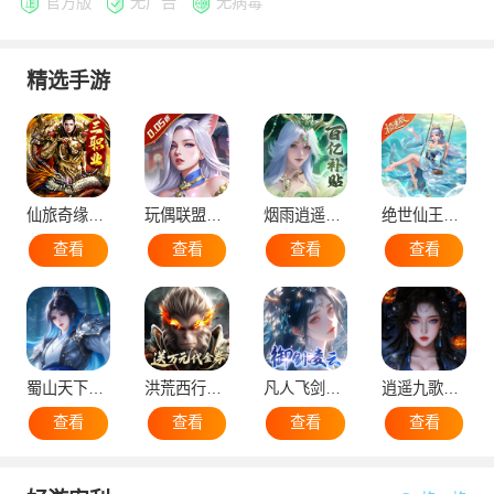
官方版
无广告
无病毒
精选手游
仙旅奇缘（经典传奇三职业）
玩偶联盟（0.05折开局领SR侍神）
烟雨逍遥（5折30倍返利版）
绝世仙王（极速发育版）
查看
查看
查看
查看
蜀山天下（0.1折免费版）
洪荒西行录（0.1折万元真充高爆版）
凡人飞剑（0.1折仙女管家甜蜜助阵）
逍遥九歌行（0.1折10亿钻石开局）
查看
查看
查看
查看