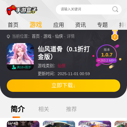
游戏
首页
应用
资讯
专题
排
当前位置：
首页
-
游戏
-
仙侠
- 详情
仙风道骨（0.1折打
版本
1.0.7
金版）
263.2 MB
游戏类别：
仙侠
满18+周岁
更新时间：2025-11-01 00:59
立即下载↓
简介
相关
推荐