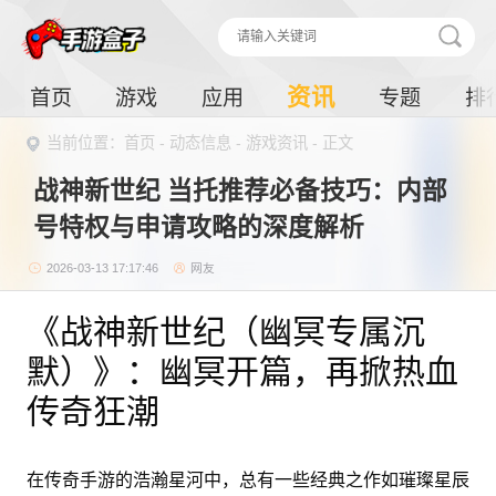
资讯
首页
游戏
应用
专题
排
当前位置：
首页
-
动态信息
-
游戏资讯
- 正文
战神新世纪 当托推荐必备技巧：内部
号特权与申请攻略的深度解析
2026-03-13 17:17:46
网友
《战神新世纪（幽冥专属沉
默）》：幽冥开篇，再掀热血
传奇狂潮
在传奇手游的浩瀚星河中，总有一些经典之作如璀璨星辰