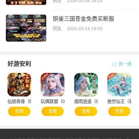
网友
2026-03-06 16:24
铜雀三国苍金免费买断服
网友
2026-03-14 19:03
好游安利
换一换
仙旅奇缘（经典传奇三职业）
玩偶联盟（0.05折开局领SR侍神）
烟雨逍遥（5折30倍返利版）
绝世仙王（极速
查看
查看
查看
查看