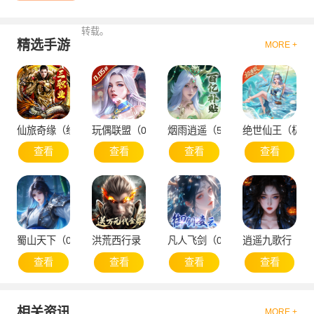
转载。
精选手游
MORE +
仙旅奇缘（经典传奇三职业）
玩偶联盟（0.05折开局领SR侍神）
烟雨逍遥（5折30倍返利版）
绝世仙王（极速
查看
查看
查看
查看
蜀山天下（0.1折免费版）
洪荒西行录（0.1折万元真充高爆版）
凡人飞剑（0.1折仙女管家甜蜜助
逍遥九歌行（0.
查看
查看
查看
查看
相关资讯
MORE +