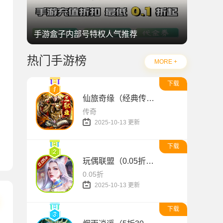
手游盒子内部号特权人气推荐
热门手游榜
MORE +
下载
仙旅奇缘（经典传奇三职业）
传奇
2025-10-13 更新
游戏）
下载
玩偶联盟（0.05折开局领SR侍神）
0.05折
2025-10-13 更新
下载