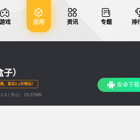
游戏
应用
资讯
专题
排
戏盒子）
安卓下载
优惠，真实0.1折畅玩！
.0 / 大小：29.07MB