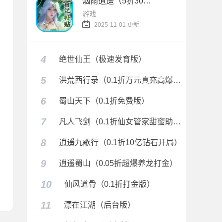
烟雨逍遥（5折30倍返利版）
游戏
2025-11-01 更新
4
绝世仙王（极速发育版）
5
洪荒西行录（0.1折万元真充高爆版）
6
蜀山天下（0.1折免费版）
7
凡人飞剑（0.1折仙女管家甜蜜助阵）
8
逍遥九歌行（0.1折10亿钻石开局）
9
逍遥蜀山（0.05折超爆养龙打金）
10
仙风道骨（0.1折打金版）
11
漂在江湖（后台版）