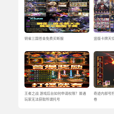
铜雀三国苍金免费买断服
竖版卡牌天空
王者之战 游戏后台如何申请权限？普通
奇迹内部号
玩家无法获取所谓托号
卷