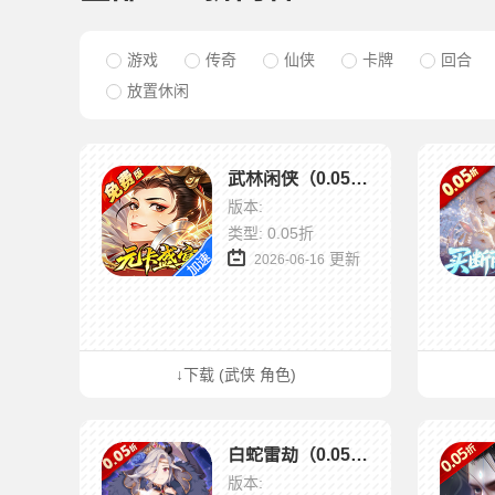
游戏
传奇
仙侠
卡牌
回合
放置休闲
武林闲侠（0.05折元卡盛宴免费版）
版本:
类型: 0.05折
更新
2026-06-16
↓下载 (武侠 角色)
白蛇雷劫（0.05折光暗少女进化）
版本: