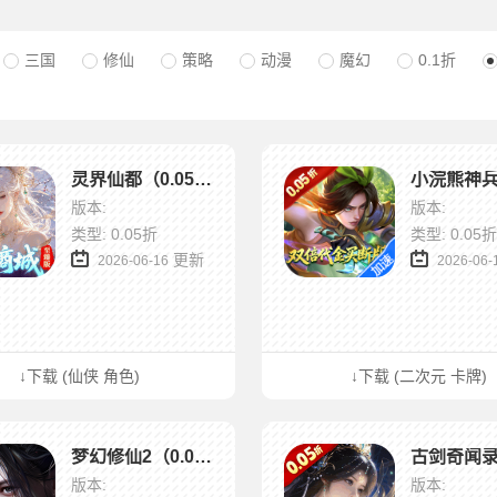
三国
修仙
策略
动漫
魔幻
0.1折
灵界仙都（0.05买断商城至臻版）
版本:
版本:
类型: 0.05折
类型: 0.05折
更新
2026-06-16
2026-06-
↓下载 (仙侠 角色)
↓下载 (二次元 卡牌)
梦幻修仙2（0.05折天天送6480）
版本:
版本: