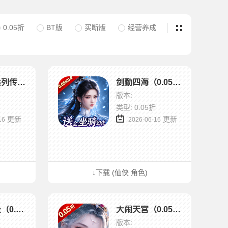
0.05折
BT版
买断版
经营养成
小浣熊神兵列传（0.05双倍代金买断版）
剑勤四海（0.05折万充打金版）
版本:
类型: 0.05折
更新
更新
16
2026-06-16
↓下载 (仙侠 角色)
古剑奇闻录（0.05折夏日双倍代金版）
大闹天宫（0.05折福利高返版）
版本: